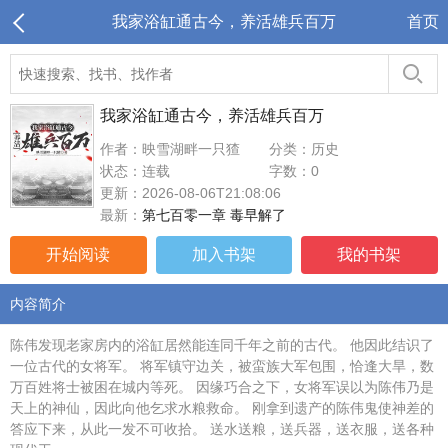
我家浴缸通古今，养活雄兵百万
首页
我家浴缸通古今，养活雄兵百万
作者：映雪湖畔一只猹
分类：历史
状态：连载
字数：0
更新：2026-08-06T21:08:06
最新：
第七百零一章 毒早解了
开始阅读
加入书架
我的书架
内容简介
陈伟发现老家房内的浴缸居然能连同千年之前的古代。 他因此结识了
一位古代的女将军。 将军镇守边关，被蛮族大军包围，恰逢大旱，数
万百姓将士被困在城内等死。 因缘巧合之下，女将军误以为陈伟乃是
天上的神仙，因此向他乞求水粮救命。 刚拿到遗产的陈伟鬼使神差的
答应下来，从此一发不可收拾。 送水送粮，送兵器，送衣服，送各种