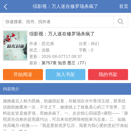
综影视：万人迷在修罗场杀疯了
首页
综影视：万人迷在修罗场杀疯了
作者：思北洲
分类：科幻
状态：连载
字数：0
更新：2026-08-07T17:08:37
最新：
第757章 知否 墨兰（77）
开始阅读
加入书架
我的书架
内容简介
施挽被后人称为西施，助越国起复，却被溺在水中香消玉殒，那系统
说能助她重来一次，不甘之下，她便踏上了收集真心的三千世界。怎
料处处皆是修罗场，而她杀疯了。一、步步惊心四福晋×康熙——『康
熙原先信奉的是雨露均沾，可后来却把两情相悦奉为圭臬』二、如懿
传高曦月×乾隆——『我是爱新觉罗弘历，我要为我心爱的贵妃守身如