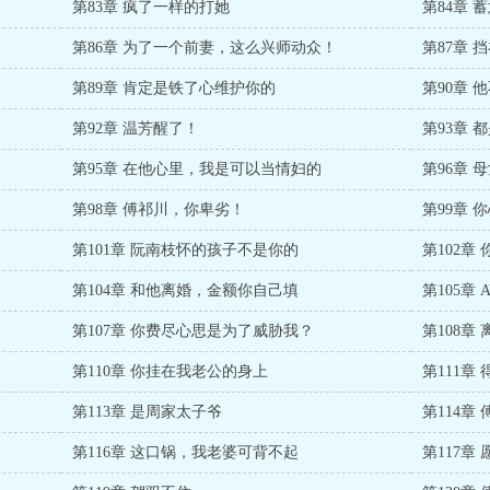
第83章 疯了一样的打她
第84章 
第86章 为了一个前妻，这么兴师动众！
第87章 
第89章 肯定是铁了心维护你的
第90章 
第92章 温芳醒了！
第93章
第95章 在他心里，我是可以当情妇的
第96章 
第98章 傅祁川，你卑劣！
第99章 
第101章 阮南枝怀的孩子不是你的
第102章
第104章 和他离婚，金额你自己填
第105章
第107章 你费尽心思是为了威胁我？
第108章
第110章 你挂在我老公的身上
第111章
第113章 是周家太子爷
第114章
第116章 这口锅，我老婆可背不起
第117章