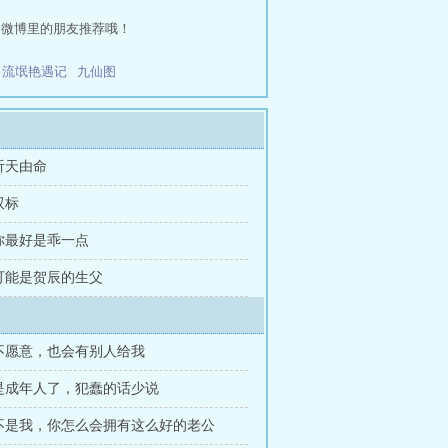
和微博里的朋友推荐哦！
流氓艳遇记
九仙图
 听天由命
双标
 你最好是乖一点
 可能是贺辰的生父
他不愿意，也会有别人给我
都是成年人了，犯蠢的话少说
要不是我，你怎么会拥有这么好的老公