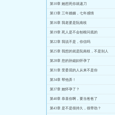
第10章 她想死你就递刀
第13章 三年婚姻，七年感情
第16章 我老婆是阮南枝
第19章 死人是不会刨根问底的
第22章 我说不是，你信吗
第25章 我想的就是阮南枝，不是别人
第28章 您的孙媳妇怀孕了
第31章 受委屈的人从来不是你
第34章 帮他弄！
第37章 她怀孕了？
第40章 恭喜你啊，要当爸爸了
第43章 是不是很持久，很带劲？