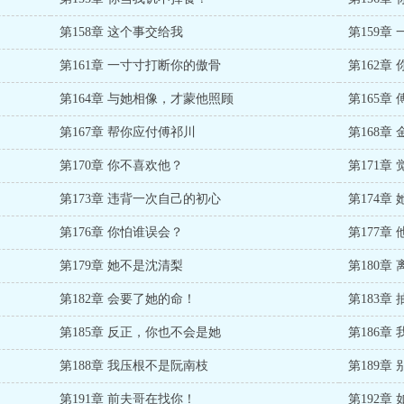
第158章 这个事交给我
第159章
第161章 一寸寸打断你的傲骨
第162章
第164章 与她相像，才蒙他照顾
第165章
第167章 帮你应付傅祁川
第168章
第170章 你不喜欢他？
第171章
第173章 违背一次自己的初心
第174章
第176章 你怕谁误会？
第177章
第179章 她不是沈清梨
第180章
第182章 会要了她的命！
第183章
第185章 反正，你也不会是她
第186章
第188章 我压根不是阮南枝
第189章
第191章 前夫哥在找你！
第192章