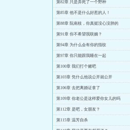
第82章 只是弄死了一个野种
第85章 他不是什么好惹的人！
第88章 阮南枝，你真挺没心没肺的
第91章 你不希望我联姻？
第94章 为什么会有你的指纹
第97章 你只能跟我睡在一起
第100章 我们打个赌吧
第103章 凭什么他说公开就公开
第106章 去把离婚证拿了
第109章 你老公是这样爱你女儿的吗
第112章 是吧，女朋友？
第115章 温芳自杀