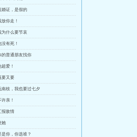
 离婚证，是假的
 我放你走！
 我为什么要节哀
 他没有死！
 你的普通朋友找你
 他超爱！
 既要又要
 阮南枝，我也要过七夕
 不许亲！
 汇报敌情
咬她
 要是你，你选谁？