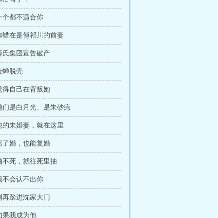
 一个都不适合你
 你错在是傅祁川的前妻
 傅氏集团宣告破产
 金蝉脱壳
 觉得自己在背叛她
 她们是白月光、是朱砂痣
 他的未婚妻，就在这里
 离了婚，也能复婚
 抽不死，就往死里抽
 我不会认不出你
 别再踏进沈家大门
 如果我成为他