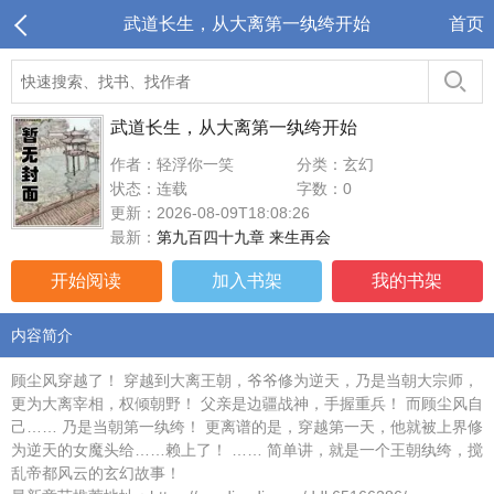
武道长生，从大离第一纨绔开始
首页
武道长生，从大离第一纨绔开始
作者：轻浮你一笑
分类：玄幻
状态：连载
字数：0
更新：2026-08-09T18:08:26
最新：
第九百四十九章 来生再会
开始阅读
加入书架
我的书架
内容简介
顾尘风穿越了！ 穿越到大离王朝，爷爷修为逆天，乃是当朝大宗师，
更为大离宰相，权倾朝野！ 父亲是边疆战神，手握重兵！ 而顾尘风自
己…… 乃是当朝第一纨绔！ 更离谱的是，穿越第一天，他就被上界修
为逆天的女魔头给……赖上了！ …… 简单讲，就是一个王朝纨绔，搅
乱帝都风云的玄幻故事！