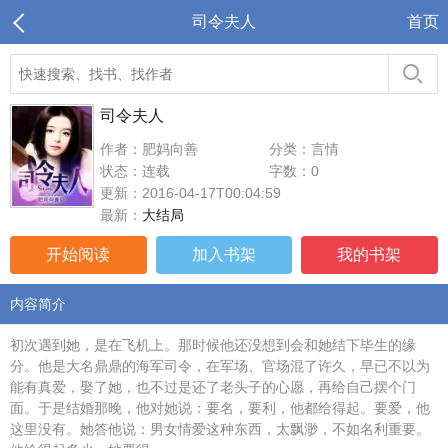
司令夫人
首页
司令夫人
作者：肥妈向善
分类：言情
状态：连载
字数：0
更新：2016-04-17T00:04:59
最新：
大结局
开始阅读
加入书架
我的书架
内容简介
初次遇到她，是在飞机上。那时候他还没想到会和她结下毕生的缘
分。他是大名鼎鼎的海军司令，在军场、官场混了许久，早已不以为
能有真爱，娶了她，也不过是还了老头子的心愿，再给自己摆个门
面。于是结婚那晚，他对她说：要名，要利，他都给得起。要爱，他
这里没有。她答他说：男女情爱这种东西，太飘渺，不如名利重要。