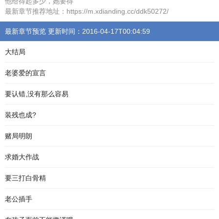
他给得起多少，她要得
最新章节推荐地址：https://m.xdianding.cc/ddk50272/
最新章节预览 更新时间：2016-04-17T00:04:59
大结局
老婆爱的宣言
要认错,没有那么容易
装残也成?
赌局明朗
求婚大作战
要三打白骨精
老公插手