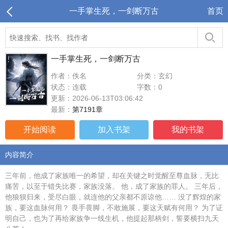
一手掌生死，一剑断万古
首页
一手掌生死，一剑断万古
作者：佚名
分类：玄幻
状态：连载
字数：0
更新：2026-06-13T03:06:42
最新：
第7191章
开始阅读
加入书架
我的书架
内容简介
三年前，他成了家族唯一的希望，却在关键之时觉醒至尊血脉，无比
痛苦，以至于错失比赛，家族没落。 他，成了家族的罪人。 三年后，
他狼狈归来，受尽白眼，就连他的父亲都不原谅他…… 没了辉煌的家
族，要这血脉何用？ 畏手畏脚，不敢施展，要这天赋有何用？ 为了证
明自己，也为了再给家族争一线生机，他提起那柄剑，誓要横扫九天