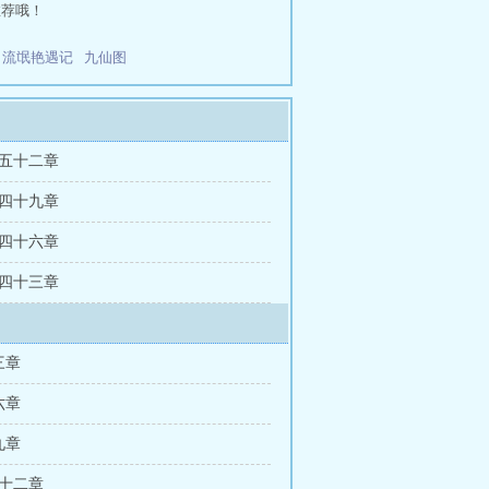
推荐哦！
流氓艳遇记
九仙图
第五十二章
第四十九章
第四十六章
第四十三章
三章
六章
九章
第十二章