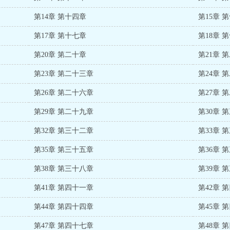
第14章 第十四章
第15章 
第17章 第十七章
第18章 
第20章 第二十章
第21章 
第23章 第二十三章
第24章 
第26章 第二十六章
第27章 
第29章 第二十九章
第30章 
第32章 第三十二章
第33章 
第35章 第三十五章
第36章 
第38章 第三十八章
第39章 
第41章 第四十一章
第42章 
第44章 第四十四章
第45章 
第47章 第四十七章
第48章 