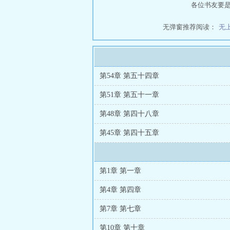
各位书友要
无弹窗推荐阅读：
无
第54章 第五十四章
第51章 第五十一章
第48章 第四十八章
第45章 第四十五章
第1章 第一章
第4章 第四章
第7章 第七章
第10章 第十章