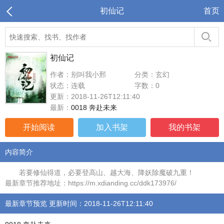
初仙记
首页
初仙记
作者：别叫我小邢
分类：玄幻
状态：连载
字数：0
更新：2018-11-26T12:11:40
最新：
0018 奔赴未来
开始阅读
加入书架
我的书架
内容简介
若要修仙得道，必要登高山、越大海、降妖除魔破九重！
最新章节推荐地址：https://m.xdianding.cc/ddk173976/
最新章节预览 更新时间：2018-11-26T12:11:40