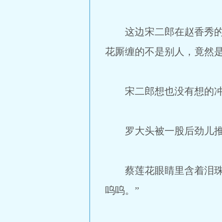
这边宋二郎在赵香秀的带
花厮缠的不是别人，竟然
宋二郎想也没有想的冲了
罗大头被一股后劲儿推到
蔡莲花眼睛里含着泪珠，
呜呜。”