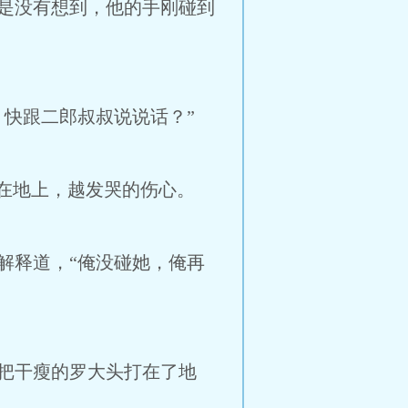
是没有想到，他的手刚碰到
快跟二郎叔叔说说话？”
在地上，越发哭的伤心。
释道，“俺没碰她，俺再
把干瘦的罗大头打在了地