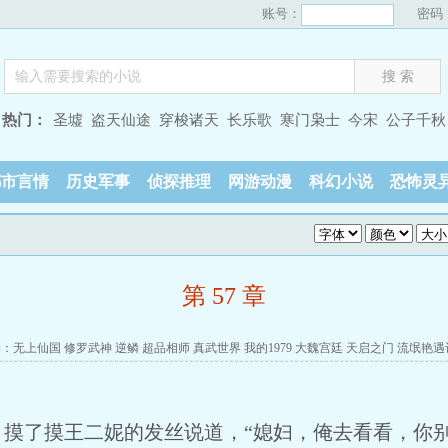
账号：
密码
热门：
圣墟
盗天仙途
穿梭诸天
长乐歌
寒门枭士
今宋
公子千秋
都市言情
历史军事
侦探推理
网游动漫
科幻小说
恐怖灵
第 57 章
读：
无上仙国
修罗武神
逆鳞
超品相师
真武世界
我的1979
大魏宫廷
天启之门
流氓艳遇
了摸王二妮的发丝说道，“媳妇，俺去看看，你别