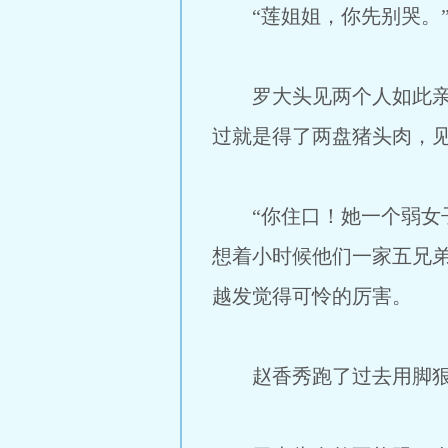
“莲姐姐，你先别哭。”
罗大头见两个人如此亲密
过就是得了两盘猪头肉，
“你住口！她一个弱女子
想着小时候他们一家五兄
越发觉得可怜的厉害。
赵香秀跑了过去用脚狠狠