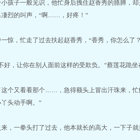
孩子一般见识，他忙身后拽住赵香秀的胳膊，却
凄烈的叫声，“啊……，好疼！”
惊，忙走了过去扶起赵香秀，“香秀，你怎么了？
好，让你在别人面前这样的受欺负。”蔡莲花跪坐
个又看看那个……，急得额头上冒出汗珠来，忙解
丫头动手啊。”
，一拳头打了过去，他本就长的高大，一下子就