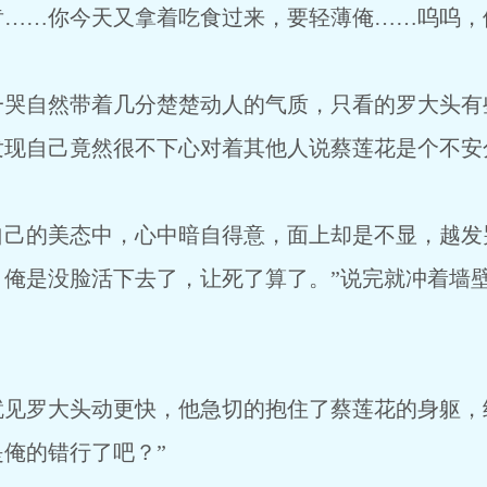
肯……你今天又拿着吃食过来，要轻薄俺……呜呜，
自然带着几分楚楚动人的气质，只看的罗大头有
发现自己竟然很不下心对着其他人说蔡莲花是个不安
的美态中，心中暗自得意，面上却是不显，越发哭
，俺是没脸活下去了，让死了算了。”说完就冲着墙
罗大头动更快，他急切的抱住了蔡莲花的身躯，结
俺的错行了吧？”