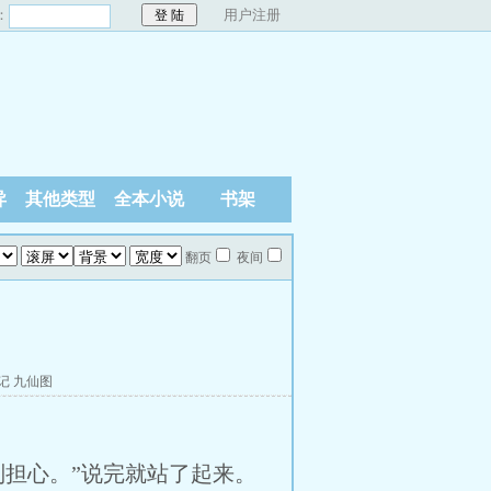
：
用户注册
异
其他类型
全本小说
书架
翻页
夜间
记
九仙图
担心。”说完就站了起来。