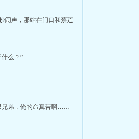
吵闹声，那站在门口和蔡莲
什么？”
兄弟，俺的命真苦啊……