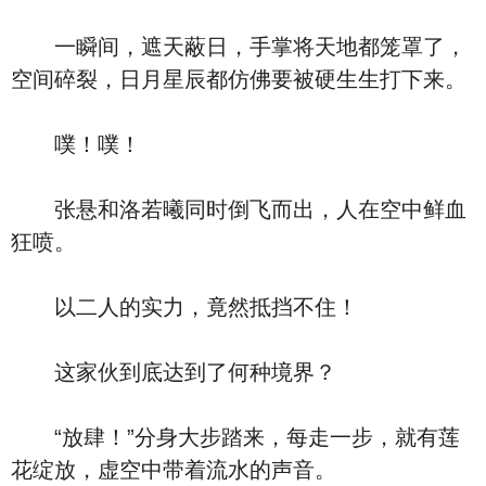
一瞬间，遮天蔽日，手掌将天地都笼罩了，
空间碎裂，日月星辰都仿佛要被硬生生打下来。
噗！噗！
张悬和洛若曦同时倒飞而出，人在空中鲜血
狂喷。
以二人的实力，竟然抵挡不住！
这家伙到底达到了何种境界？
“放肆！”分身大步踏来，每走一步，就有莲
花绽放，虚空中带着流水的声音。