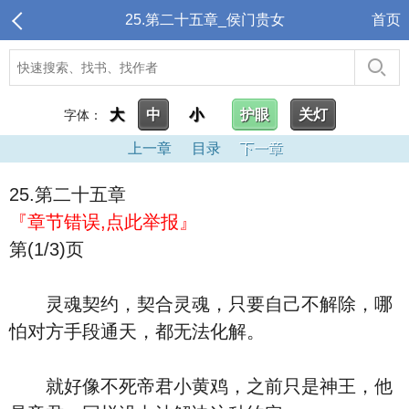
25.第二十五章_侯门贵女
首页
大
中
小
护眼
关灯
字体：
上一章
目录
下一章
25.第二十五章
『章节错误,点此举报』
第(1/3)页
灵魂契约，契合灵魂，只要自己不解除，哪
怕对方手段通天，都无法化解。
就好像不死帝君小黄鸡，之前只是神王，他