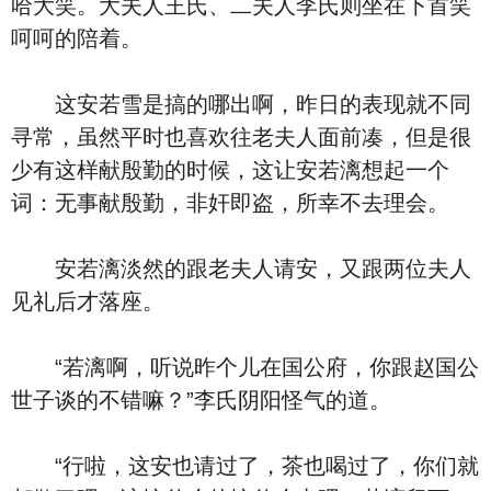
哈大笑。大夫人王氏、二夫人李氏则坐在下首笑
呵呵的陪着。
这安若雪是搞的哪出啊，昨日的表现就不同
寻常，虽然平时也喜欢往老夫人面前凑，但是很
少有这样献殷勤的时候，这让安若漓想起一个
词：无事献殷勤，非奸即盗，所幸不去理会。
安若漓淡然的跟老夫人请安，又跟两位夫人
见礼后才落座。
“若漓啊，听说昨个儿在国公府，你跟赵国公
世子谈的不错嘛？”李氏阴阳怪气的道。
“行啦，这安也请过了，茶也喝过了，你们就