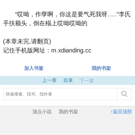
“哎呦，作孽啊，你这是要气死我呀.....”李氏
手扶额头，倒在榻上哎呦哎呦的
(本章未完,请翻页)
记住手机版网址：m.xdianding.cc
加入书签
我的书架
上一章
目录
下一章
顶点小说
我的书架
↑返回顶部