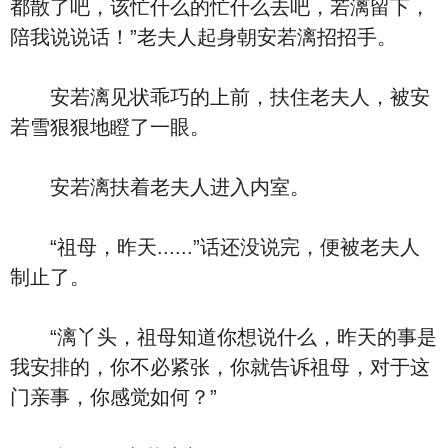
都散了吧，该忙什么的忙什么去吧，若漓留下，
陪我说说话！”老夫人起身朝安若漓招招手。
安若漓见状乖巧的上前，扶住老夫人，被安
若雪狠狠地瞪了一眼。
安若漓扶着老夫人进入内室。
“祖母，昨天......”话还没说完，便被老夫人
制止了。
“漓丫头，祖母知道你想说什么，昨天的事是
我安排的，你不必紧张，你就告诉祖母，对于这
门亲事，你感觉如何？”