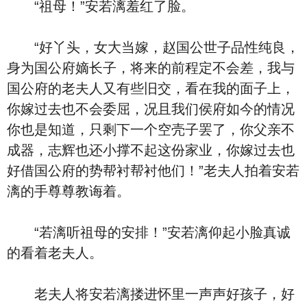
“祖母！”安若漓羞红了脸。
“好丫头，女大当嫁，赵国公世子品性纯良，
身为国公府嫡长子，将来的前程定不会差，我与
国公府的老夫人又有些旧交，看在我的面子上，
你嫁过去也不会委屈，况且我们侯府如今的情况
你也是知道，只剩下一个空壳子罢了，你父亲不
成器，志辉也还小撑不起这份家业，你嫁过去也
好借国公府的势帮衬帮衬他们！”老夫人拍着安若
漓的手尊尊教诲着。
“若漓听祖母的安排！”安若漓仰起小脸真诚
的看着老夫人。
老夫人将安若漓搂进怀里一声声好孩子，好